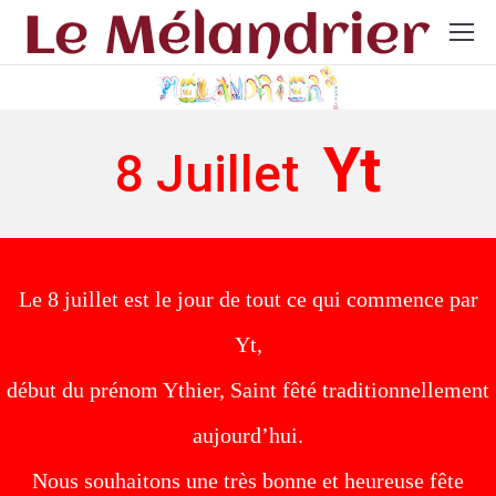
Yt
8 Juillet
Le 8 juillet est le jour de tout ce qui commence par
Yt,
début du prénom Ythier, Saint fêté traditionnellement
aujourd’hui.
Nous souhaitons une très bonne et heureuse fête